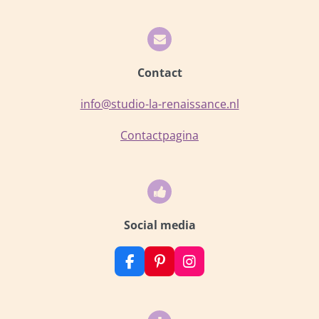
Contact
info@studio-la-renaissance.nl
Contactpagina
Social media
F
P
I
a
i
n
c
n
s
e
t
t