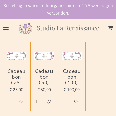
Bestellingen worden doorgaans binnen 4 á 5 werkdagen
Ga
verzonden.
direct
naar
Studio
La Renaissance
de
hoofdinhoud
Cadeau
Cadeau
Cadeau
bon
bon
bon
€25,-
€50,-
€100,-
€ 25,00
€ 50,00
€ 100,00
In winkelwagen
In winkelwagen
In winkelwagen