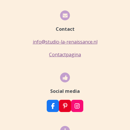
Contact
info@studio-la-renaissance.nl
Contactpagina
Social media
F
P
I
a
i
n
c
n
s
e
t
t