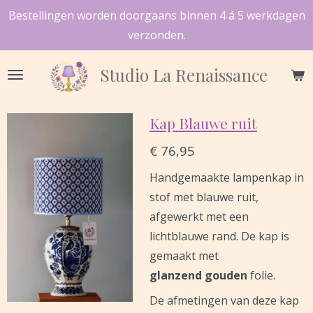
Bestellingen worden doorgaans binnen 4 á 5 werkdagen
Ga
verzonden.
direct
naar
Studio
La Renaissance
de
hoofdinhoud
Kap Blauwe ruit
€ 76,95
Handgemaakte lampenkap in
stof met blauwe ruit,
afgewerkt met een
lichtblauwe
rand. De kap is
gemaakt met
glanzend
gouden
folie.
De afmetingen van deze kap