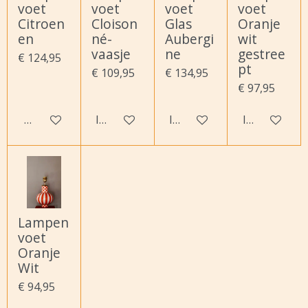
voet
voet
voet
voet
Citroen
Cloison
Glas
Oranje
en
né-
Aubergi
wit
vaasje
ne
gestree
€ 124,95
pt
€ 109,95
€ 134,95
€ 97,95
Houd mij op de hoogte
In winkelwagen
In winkelwagen
In winkelwa
Lampen
voet
Oranje
Wit
€ 94,95