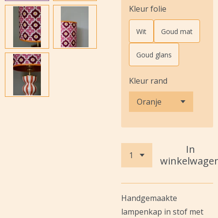
Kleur folie
Wit
Goud mat
Goud glans
Kleur rand
In
winkelwage
Handgemaakte
lampenkap in stof met