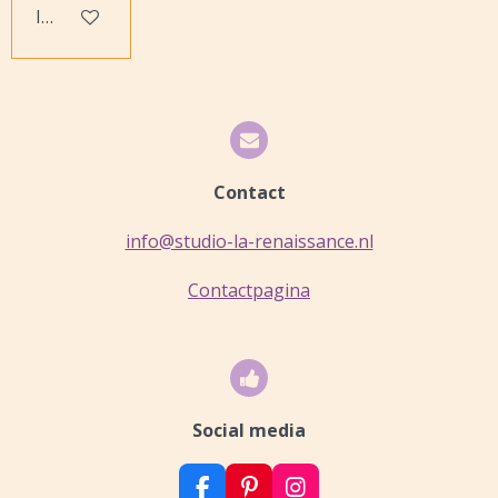
In winkelwagen
Contact
info@studio-la-renaissance.nl
Contactpagina
Social media
F
P
I