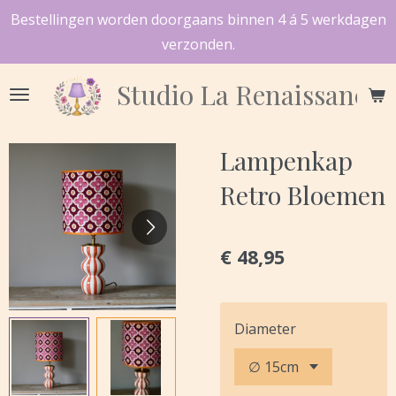
Bestellingen worden doorgaans binnen 4 á 5 werkdagen
Ga
verzonden.
direct
naar
Studio
La Renaissance
de
hoofdinhoud
Lampenkap
Retro Bloemen
€ 48,95
Diameter