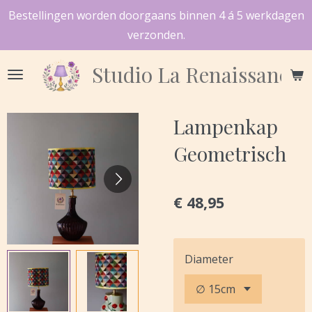
Bestellingen worden doorgaans binnen 4 á 5 werkdagen
Ga
verzonden.
direct
naar
Studio
La Renaissance
de
hoofdinhoud
Lampenkap
Geometrisch
€ 48,95
Diameter