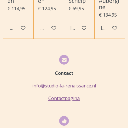
en
en
Schelp
Aubergi
ne
€ 114,95
€ 124,95
€ 69,95
€ 134,95
Houd mij op de hoogte
Houd mij op de hoogte
In winkelwagen
In winkelwa
Contact
info@studio-la-renaissance.nl
Contactpagina