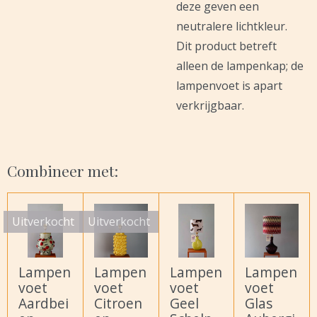
deze geven een
neutralere lichtkleur.
Dit product betreft
alleen de lampenkap; de
lampenvoet is apart
verkrijgbaar.
Combineer met:
Uitverkocht
Uitverkocht
Lampen
Lampen
Lampen
Lampen
voet
voet
voet
voet
Aardbei
Citroen
Geel
Glas