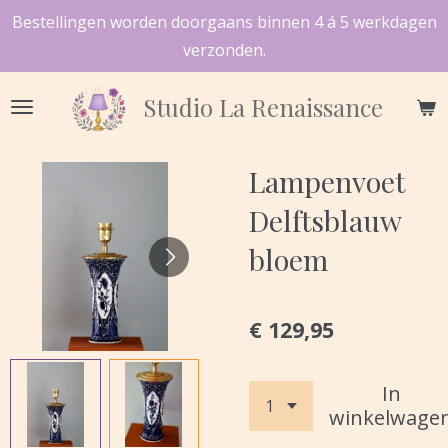
Bestellingen worden doorgaans binnen 4 á 5 werkdagen
Ga
verzonden.
direct
naar
Studio
La Renaissance
de
hoofdinhoud
Lampenvoet
Delftsblauw
bloem
€ 129,95
In
winkelwage