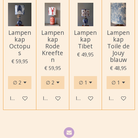
Lampen
Lampen
Lampen
Lampen
kap
kap
kap
kap
Octopu
Rode
Tibet
Toile de
s
Kreefte
Jouy
€ 49,95
n
blauw
€ 59,95
€ 59,95
€ 48,95
In winkelwagen
In winkelwagen
In winkelwagen
In winkelwa