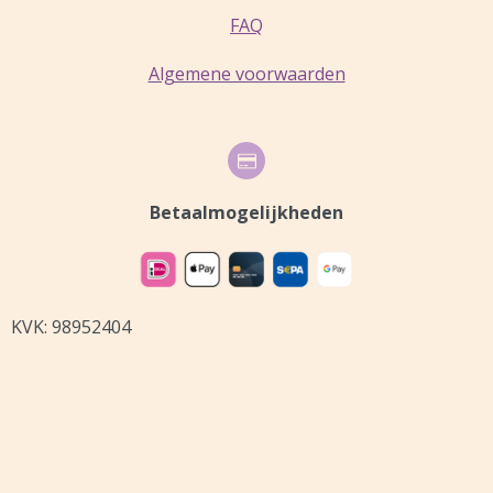
t
m
FAQ
Algemene voorwaarden
Betaalmogelijkheden
KVK: 98952404