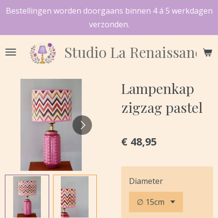
Bestellingen worden doorgaans binnen 4 á 5 werkdagen
Ga
verzonden.
direct
naar
Studio
La Renaissance
de
hoofdinhoud
Lampenkap
zigzag pastel
€ 48,95
Diameter