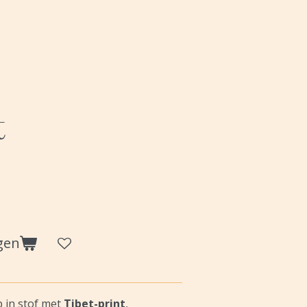
t
gen
in stof met
Tibet-print
,