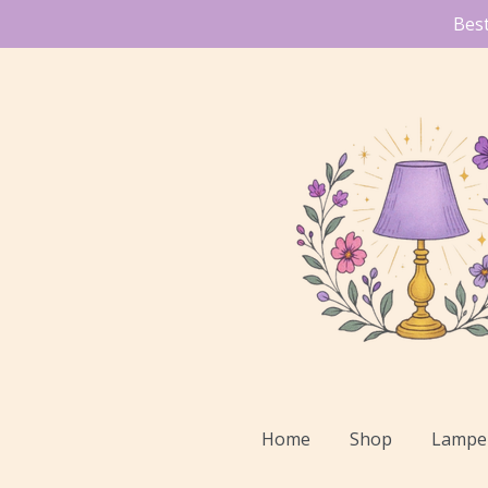
Bes
Ga
direct
naar
de
hoofdinhoud
Home
Shop
Lampe