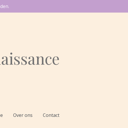
den.
aissance
ie
Over ons
Contact