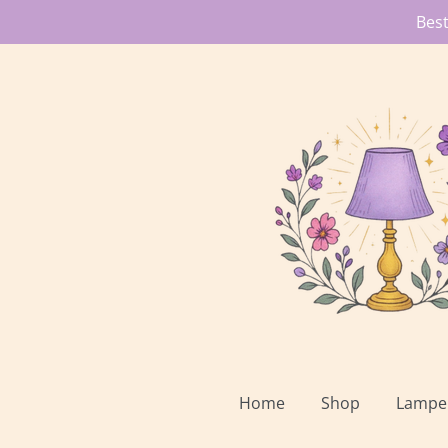
Bes
Ga
direct
naar
de
hoofdinhoud
Home
Shop
Lampe