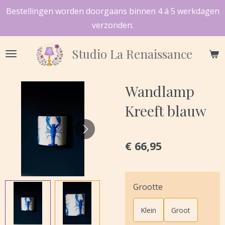
Bestellingen worden doorgaans binnen 4 á 5 werkdagen
Ga
verzonden.
direct
naar
Studio
La Renaissance
de
hoofdinhoud
Wandlamp
Kreeft blauw
€ 66,95
Grootte
Klein
Groot