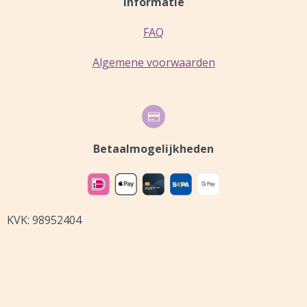
Informatie
k
s
a
t
m
FAQ
Algemene voorwaarden
Betaalmogelijkheden
KVK: 98952404