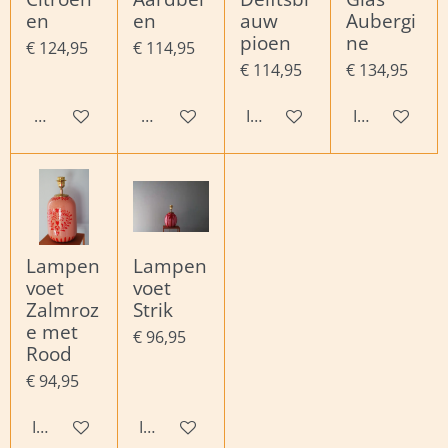
en
en
auw
Aubergi
pioen
ne
€ 124,95
€ 114,95
€ 114,95
€ 134,95
Houd mij op de hoogte
Houd mij op de hoogte
In winkelwagen
In winkelwa
Lampen
Lampen
voet
voet
Zalmroz
Strik
e met
€ 96,95
Rood
€ 94,95
In winkelwagen
In winkelwagen