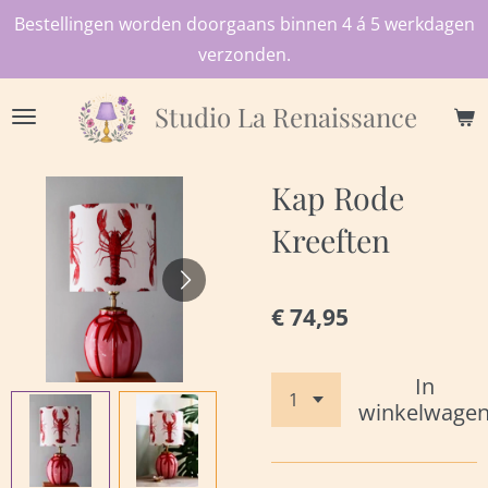
Bestellingen worden doorgaans binnen 4 á 5 werkdagen
Ga
verzonden.
direct
naar
Studio
La Renaissance
de
hoofdinhoud
Kap Rode
Kreeften
€ 74,95
In
winkelwage