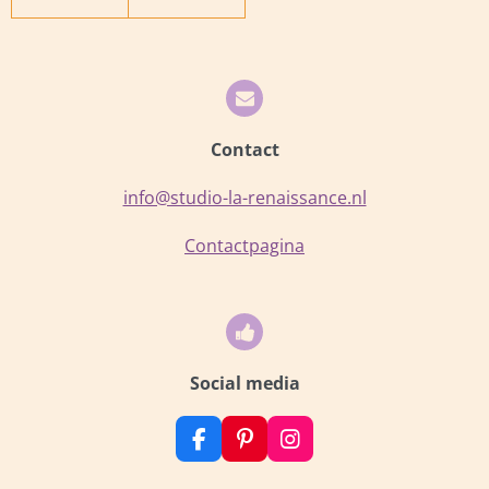
Contact
info@studio-la-renaissance.nl
Contactpagina
Social media
F
P
I
a
i
n
c
n
s