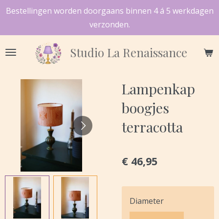
Bestellingen worden doorgaans binnen 4 á 5 werkdagen
Ga
verzonden.
direct
naar
Studio
La Renaissance
de
hoofdinhoud
Lampenkap
boogjes
terracotta
€ 46,95
Diameter