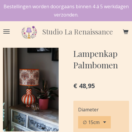
Bestellingen worden doorgaans binnen 4 á 5 werkdagen
Ga
verzonden.
direct
naar
Studio
La Renaissance
de
hoofdinhoud
Lampenkap
Palmbomen
€ 48,95
Diameter