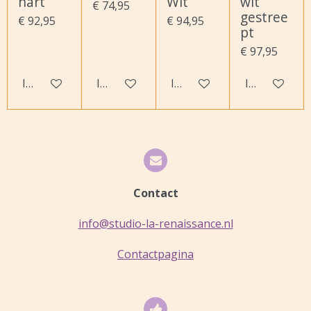
hart
Wit
wit
€ 74,95
gestree
€ 92,95
€ 94,95
pt
€ 97,95
In winkelwagen
In winkelwagen
In winkelwagen
In winkelwa
Contact
info@studio-la-renaissance.nl
Contactpagina