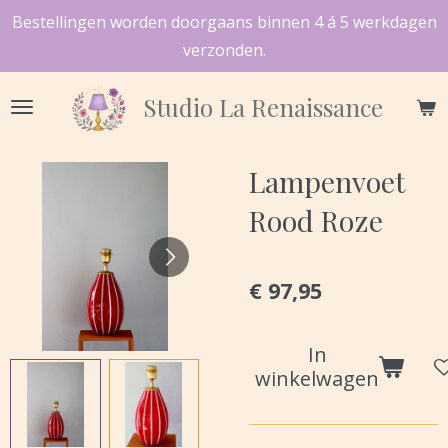
Bestellingen worden doorgaans binnen 4 á 5 werkdagen
Ga
verzonden.
direct
naar
Studio
La Renaissance
de
hoofdinhoud
Lampenvoet
Rood Roze
€ 97,95
In
winkelwagen