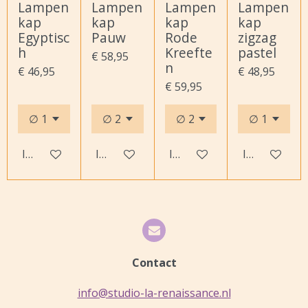
Lampen
Lampen
Lampen
Lampen
kap
kap
kap
kap
Egyptisc
Pauw
Rode
zigzag
h
Kreefte
pastel
€ 58,95
n
€ 46,95
€ 48,95
€ 59,95
In winkelwagen
In winkelwagen
In winkelwagen
In winkelwa
Contact
info@studio-la-renaissance.nl